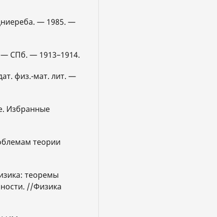
цниереба. — 1985. —
. — СПб. — 1913–1914.
дат. физ.-мат. лит. —
ие. Избранные
роблемам теории
физика: теоремы
ности. //Физика