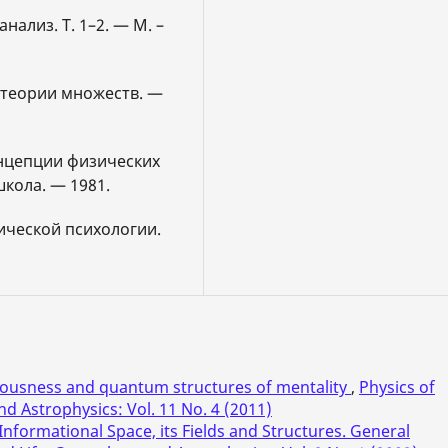
нализ. Т. 1–2. — М. –
я теории множеств. —
онцепции физических
кола. — 1981.
тической психологии.
iousness and quantum structures of mentality
,
Physics of
d Astrophysics: Vol. 11 No. 4 (2011)
nformational Space, its Fields and Structures. General