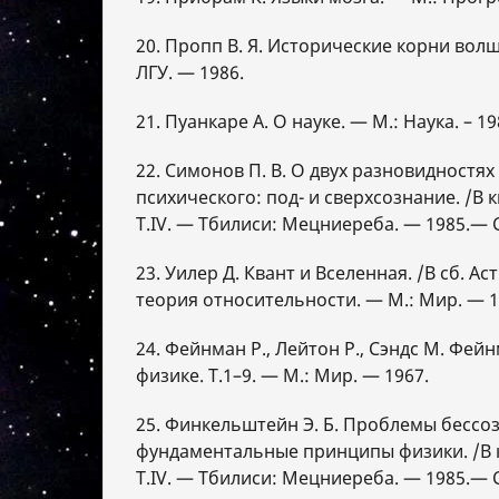
20. Пропп В. Я. Исторические корни волш
ЛГУ. — 1986.
21. Пуанкаре А. О науке. — М.: Наука. – 19
22. Симонов П. В. О двух разновидностя
психического: под- и сверхсознание. /В к
Т.IV. — Тбилиси: Мецниереба. — 1985.— С
23. Уилер Д. Квант и Вселенная. /В сб. А
теория относительности. — М.: Мир. — 1
24. Фейнман Р., Лейтон Р., Сэндс М. Фей
физике. Т.1–9. — М.: Мир. — 1967.
25. Финкельштейн Э. Б. Проблемы бессо
фундаментальные принципы физики. /В к
Т.IV. — Тбилиси: Мецниереба. — 1985.— С