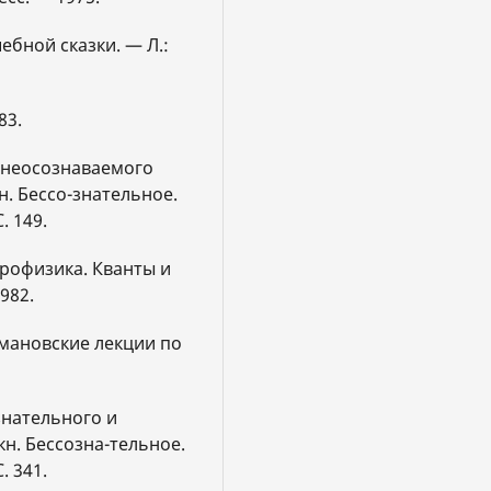
ебной сказки. — Л.:
83.
х неосознаваемого
н. Бессо-знательное.
. 149.
строфизика. Кванты и
982.
нмановские лекции по
знательного и
н. Бессозна-тельное.
. 341.