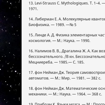
13. Levi-Strauss C. Mythologiques. T. 1–4. 
1971.
14. Либерман Е. А. Молекулярные кванто
Биофизика. — 1989. —№ 5
15. Линде А. Д. Физика элементарных ча
космология. — М.: Наука. — 1990.
16. Налимов В. В., Драгалина Ж. А. Как 
бессознательного. /В кн. Бессознательное
Мецниереба. — 1985.— С. 185.
17. фон Нейман Дж. Теория самовоспро
автоматов. — М.: Мир. — 1981. — 382 с.
18. фон Нейман Дж. Математические ос
механики. — М.: Наука. — 1964. — 368 с.
19. Прибрам К. Языки мозга. — М.: Прогр