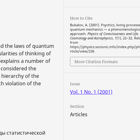
How to Cite
Bukalov, A. (2001). Psychics, living process
quantum mechanics — a phenomenologica
approach.
Physics of Consciousness and Life,
Cosmology and Astrophysics
,
1
(1), 22–32. Re
from
nd the laws of quantum
https://physics.socionic.info/index.php/ph
rticle/view/236
arities of thinking of
o explains a number of
More Citation Formats
 considered the
hierarchy of the
h violation of the
Issue
Vol. 1 No. 1 (2001)
Section
Articles
оды статистической