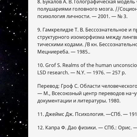
8. Букалов А. В. Голографическая модель
полушариями головного мозга. //Социон
психология личности. — 2001. — № 3.
9. Гамкрелидзе Т. В. Бессознательное и 
структурного изоморфизма между лингви
тическими кодами. /В кн. Бессознательно
Мецниереба. — 1985..
10. Grof S. Realms of the human unconsci
LSD research. — N.Y. — 1976. — 257 p.
Перевод: Гроф С. Области человеческог
— М., Всесоюзный центр переводов на¬
документации и литературы. 1980.
11. Джеймс Дж. Психология. —СПб. — 191
12. Капра Ф. Дао физики. — СПб.: Орис. —