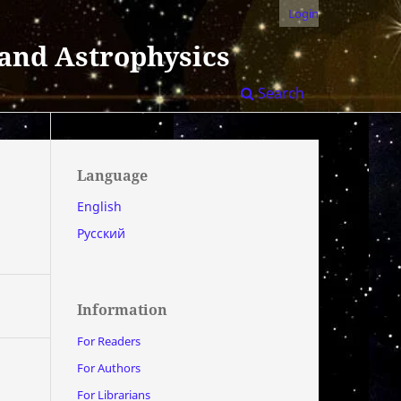
Login
 and Astrophysics
Search
Language
English
Русский
Information
For Readers
For Authors
For Librarians