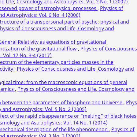
d Life, Cosmology and Astrophysics: Vol. 2 No. 1 (2002)
bserved power of astrophysical processes
,
Physics of
d Astrophysics: Vol. 6 No. 4 (2006)
tructure of a transpersonal part of psyche; physical and
hysics of Consciousness and Life, Cosmology and
eneral Relativity as equations of gravitational
ization of the gravitational flow
,
Physics of Consciousnes
 Vol. 17 No. 3-4 (2017)
pectrum of the elementary particles masses in the
tivity
,
Physics of Consciousness and Life, Cosmology and
gical time: from the macroscopic equations of general
ynamics
,
Physics of Consciousness and Life, Cosmology and
n between the parameters of biosphere and Universe
,
Phys
and Astrophysics: Vol. 5 No. 2 (2005)
fect of the rapid disappearance or “melting” of black hole
smology and Astrophysics: Vol. 14 No. 1 (2014)
echanical description of the life phenomenon
,
Physics of
d Astrophysics: Vol. 3 No. 2 (2003)