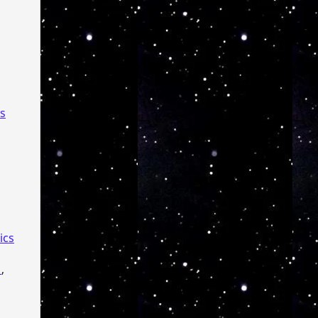
s
ics
s
,