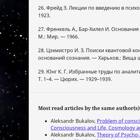
26. Фрейд З. Лекции по введению в психоа
1923.
27. Френкель А., Бар-Хилел И. Основани
М.: Мир. — 1966.
28. Цэхмистро И. З. Поиски квантовой к
оснований сознания. — Харьков.: Вища ш
29. Юнг К. Г. Избранные труды по анали
Т. 1–4. — Цюрих. — 1929–1939.
Most read articles by the same author(s)
Aleksandr Bukalov,
Problem of consc
Consciousness and Life, Cosmology an
Aleksandr Bukalov,
Theory of Psycho-I