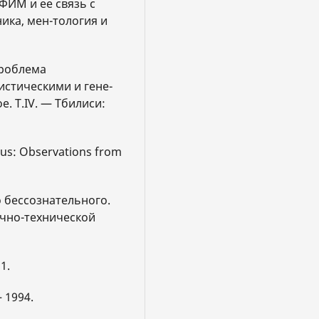
 ФИМ и ее связь с
ика, мен-тология и
проблема
стическими и гене-
е. Т.IV. — Тбилиси:
ous: Observations from
о бессознательного.
учно-технической
1.
 1994.