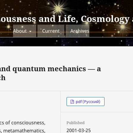
iousness and Life, Cosmology
About
Current
Archives
s and quantum mechanics — a
ch
pdf (Русский)
cs of consciousness,
Published
2001-03-25
s, metamathematics,