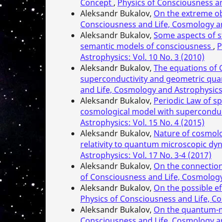
Concept
,
Physics of Consciousness an
Aleksandr Bukalov,
On the extreme o
Consciousness and Life, Cosmology an
Aleksandr Bukalov,
Some aspects of s
semantic models of consciousness
,
P
Astrophysics: Vol. 10 No. 3 (2010)
Aleksandr Bukalov,
The equations of G
superconductivity and geometric quant
and Life, Cosmology and Astrophysics:
Aleksandr Bukalov,
Periodic Law of s
cosmological model with superconduc
Astrophysics: Vol. 15 No. 4 (2015)
Aleksandr Bukalov,
Nature of cosmolo
relativity to quantum microscopic d
Astrophysics: Vol. 17 No. 3-4 (2017)
Aleksandr Bukalov,
On the connectio
of Consciousness and Life, Cosmology 
Aleksandr Bukalov,
On the possible ef
Physics of Consciousness and Life, Co
Aleksandr Bukalov,
On the quantum-m
Consciousness and Life, Cosmology an