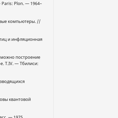
— Paris: Plon. — 1964–
вые компьютеры. //
стиц и инфляционная
возможно построение
. Т.IV. — Тбилиси:
изводящихся
новы квантовой
есс. — 1975.