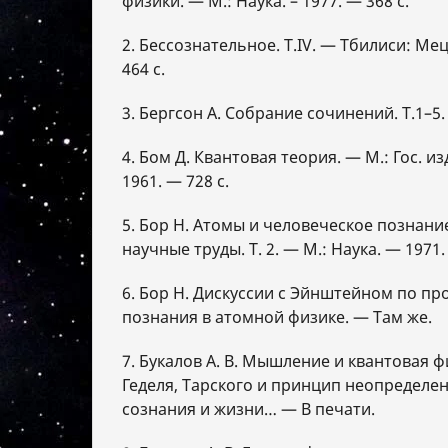
физики. — М.: Наука. – 1977. — 368 с.
2. Бессознательное. Т.IV. — Тбилиси: Ме
464 с.
3. Бергсон А. Собрание сочинений. Т.1–5
4. Бом Д. Квантовая теория. — М.: Гос. из
1961. — 728 с.
5. Бор Н. Атомы и человеческое познан
научные труды. Т. 2. — М.: Наука. — 1971.
6. Бор Н. Дискуссии с Эйнштейном по п
познания в атомной физике. — Там же.
7. Букалов А. В. Мышление и квантовая 
Геделя, Тарского и принцип неопределен
сознания и жизни… — В печати.