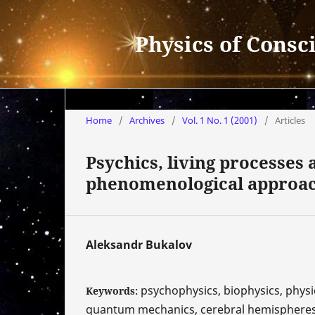
Physics of Consc
Home
/
Archives
/
Vol. 1 No. 1 (2001)
/
Articles
Psychics, living processe
phenomenological approa
Aleksandr Bukalov
psychophysics, biophysics, physi
Keywords:
quantum mechanics, cerebral hemisphere