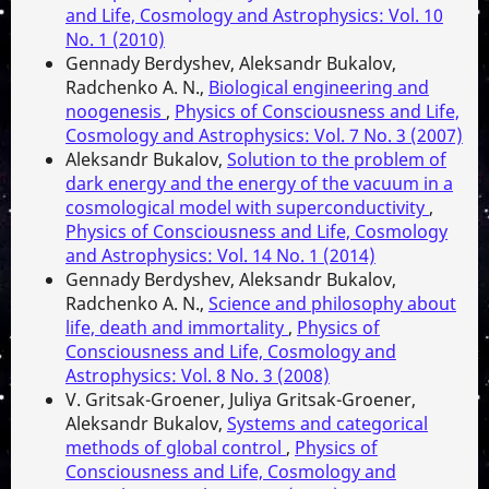
and Life, Cosmology and Astrophysics: Vol. 10
No. 1 (2010)
Gennady Berdyshev, Aleksandr Bukalov,
Radchenko A. N.,
Biological engineering and
noogenesis
,
Physics of Consciousness and Life,
Cosmology and Astrophysics: Vol. 7 No. 3 (2007)
Aleksandr Bukalov,
Solution to the problem of
dark energy and the energy of the vacuum in a
cosmological model with superconductivity
,
Physics of Consciousness and Life, Cosmology
and Astrophysics: Vol. 14 No. 1 (2014)
Gennady Berdyshev, Aleksandr Bukalov,
Radchenko A. N.,
Science and philosophy about
life, death and immortality
,
Physics of
Consciousness and Life, Cosmology and
Astrophysics: Vol. 8 No. 3 (2008)
V. Gritsak-Groener, Juliya Gritsak-Groener,
Aleksandr Bukalov,
Systems and categorical
methods of global control
,
Physics of
Consciousness and Life, Cosmology and