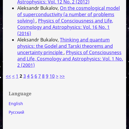
Astrophysics: Vol. 12 No. 2 (2012)
Aleksandr Bukalov,
On the cosmological model
of superconductivity (a number of problems
solving)
,
Physics of Consciousness and Life,
Cosmology and Astrophysics: Vol. 16 No. 1
(2016)
Aleksandr Bukalov,
Thinking and quantum
physics: the Godel and Tarski theorems and
uncertainty principle
,
Physics of Consciousness
and Life, Cosmology and Astrophysics: Vol. 1 No.
2 (2001)
<<
<
1
2
3
4
5
6
7
8
9
10
>
>>
Language
English
Русский