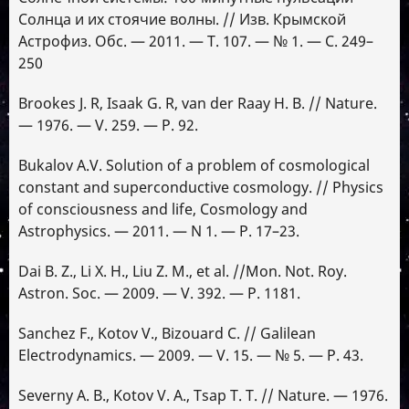
Солнца и их стоячие волны. // Изв. Крымской
Астрофиз. Обс. — 2011. — Т. 107. — № 1. — С. 249–
250
Brookes J. R, Isaak G. R, van der Raay H. B. // Nature.
— 1976. — V. 259. — P. 92.
Bukalov A.V. Solution of a problem of cosmological
constant and superconductive cosmology. // Physics
of consciousness and life, Cosmology and
Astrophysics. — 2011. — N 1. — P. 17–23.
Dai B. Z., Li X. H., Liu Z. M., et al. //Mon. Not. Roy.
Astron. Soc. — 2009. — V. 392. — P. 1181.
Sanchez F., Kotov V., Bizouard C. // Galilean
Electrodynamics. — 2009. — V. 15. — № 5. — P. 43.
Severny A. B., Kotov V. A., Tsap T. T. // Nature. — 1976.