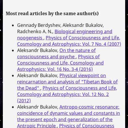
Most read articles by the same author(s)
Gennady Berdyshev, Aleksandr Bukalov,
Radchenko A. N.,
Biological engineering and
noogenesis
,
Physics of Consciousness and Life,
Cosmology and Astrophysics: Vol. 7 No. 4 (2007)
Aleksandr Bukalov,
On the nature of
consciousness and psyche
,
Physics of
Consciousness and Life, Cosmology and
Astrophysics: Vol. 16 No. 3-4 (2016)
Aleksandr Bukalov,
Physical viewpoint on
reincarnation and analysis of "Tibetan Book of
the Dead"
,
Physics of Consciousness and Life,
Cosmology and Astrophysics: Vol. 12 No. 2
(2012)
Aleksandr Bukalov,
Antropo-cosmic resonance:
coincidence of dynamic values and constants in
the present epoch and generalization of the
Antropic Principle
,
Physics of Consciousness