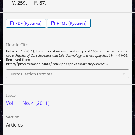
— V. 259. — P. 87.
PDF (Русский)
HTML (Русский)
How to Cite
Bukalov, A. (2011). Evolution of vacuum and origin of 160-minute oscillations
cycle.
Physics of Consciousness and Life, Cosmology and Astrophysics
,
11
(4), 49–53.
Retrieved from
https://physics.socionic.info/index.php/physics/article/view/216
More Citation Formats
Issue
Vol. 11 No. 4 (2011)
Section
Articles