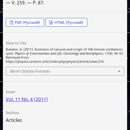
— V. 259. — P. 87.
PDF (Русский)
HTML (Русский)
How to Cite
Bukalov, A. (2011). Evolution of vacuum and origin of 160-minute oscillations
cycle.
Physics of Consciousness and Life, Cosmology and Astrophysics
,
11
(4), 49–53.
Retrieved from
https://physics.socionic.info/index.php/physics/article/view/216
More Citation Formats
Issue
Vol. 11 No. 4 (2011)
Section
Articles