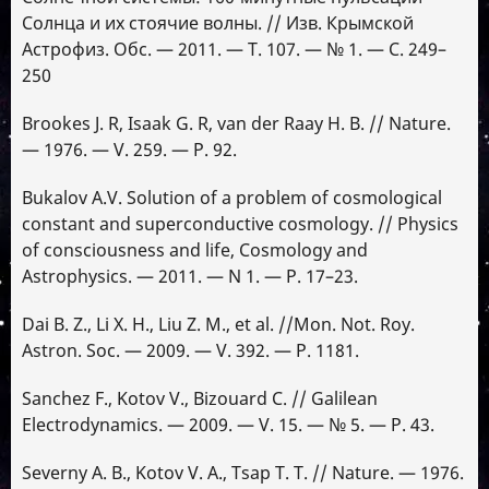
Солнца и их стоячие волны. // Изв. Крымской
Астрофиз. Обс. — 2011. — Т. 107. — № 1. — С. 249–
250
Brookes J. R, Isaak G. R, van der Raay H. B. // Nature.
— 1976. — V. 259. — P. 92.
Bukalov A.V. Solution of a problem of cosmological
constant and superconductive cosmology. // Physics
of consciousness and life, Cosmology and
Astrophysics. — 2011. — N 1. — P. 17–23.
Dai B. Z., Li X. H., Liu Z. M., et al. //Mon. Not. Roy.
Astron. Soc. — 2009. — V. 392. — P. 1181.
Sanchez F., Kotov V., Bizouard C. // Galilean
Electrodynamics. — 2009. — V. 15. — № 5. — P. 43.
Severny A. B., Kotov V. A., Tsap T. T. // Nature. — 1976.