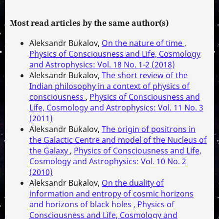
Most read articles by the same author(s)
Aleksandr Bukalov,
On the nature of time
,
Physics of Consciousness and Life, Cosmology
and Astrophysics: Vol. 18 No. 1-2 (2018)
Aleksandr Bukalov,
The short review of the
Indian philosophy in a context of physics of
consciousness
,
Physics of Consciousness and
Life, Cosmology and Astrophysics: Vol. 11 No. 3
(2011)
Aleksandr Bukalov,
The origin of positrons in
the Galactic Centre and model of the Nucleus of
the Galaxy
,
Physics of Consciousness and Life,
Cosmology and Astrophysics: Vol. 10 No. 2
(2010)
Aleksandr Bukalov,
On the duality of
information and entropy of cosmic horizons
and horizons of black holes
,
Physics of
Consciousness and Life, Cosmology and