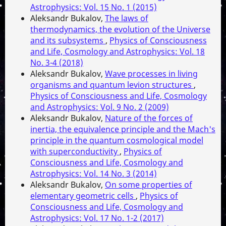
Astrophysics: Vol. 15 No. 1 (2015)
Aleksandr Bukalov,
The laws of
thermodynamics, the evolution of the Universe
and its subsystems
,
Physics of Consciousness
and Life, Cosmology and Astrophysics: Vol. 18
No. 3-4 (2018)
Aleksandr Bukalov,
Wave processes in living
organisms and quantum levion structures
,
Physics of Consciousness and Life, Cosmology
and Astrophysics: Vol. 9 No. 2 (2009)
Aleksandr Bukalov,
Nature of the forces of
inertia, the equivalence principle and the Mach's
principle in the quantum cosmological model
with superconductivity
,
Physics of
Consciousness and Life, Cosmology and
Astrophysics: Vol. 14 No. 3 (2014)
Aleksandr Bukalov,
On some properties of
elementary geometric cells
,
Physics of
Consciousness and Life, Cosmology and
Astrophysics: Vol. 17 No. 1-2 (2017)