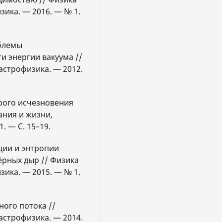
зика. — 2016. — № 1.
блемы
и энергии вакуума //
астрофизика. — 2012.
рого исчезновения
ания и жизни,
. — С. 15–19.
ции и энтропии
ёрных дыр // Физика
зика. — 2015. — № 1.
ного потока //
астрофизика. — 2014.