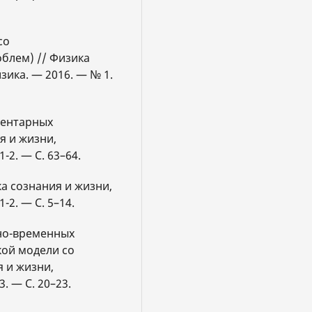
со
блем) // Физика
зика. — 2016. — № 1.
ментарных
я и жизни,
-2. — С. 63–64.
ка сознания и жизни,
-2. — С. 5–14.
нно-временных
кой модели со
 и жизни,
. — С. 20–23.