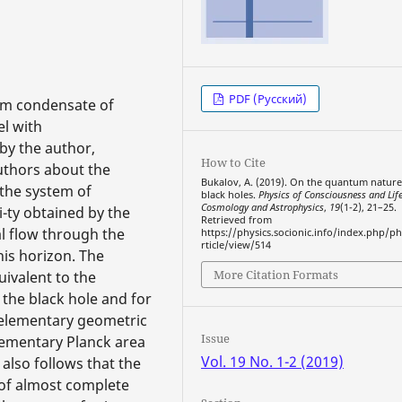
PDF (Русский)
tum condensate of
l with
by the author,
How to Cite
uthors about the
Bukalov, A. (2019). On the quantum nature
 the system of
black holes.
Physics of Consciousness and Life
Cosmology and Astrophysics
,
19
(1-2), 21–25.
i-ty obtained by the
Retrieved from
nal flow through the
https://physics.socionic.info/index.php/ph
rticle/view/514
his horizon. The
More Citation Formats
uivalent to the
 the black hole and for
e elementary geometric
Issue
elementary Planck area
Vol. 19 No. 1-2 (2019)
also follows that the
 of almost complete