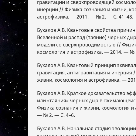
гравитации и сверхпроводящей космоло
инерции // Физика сознания и жизни, ко
астрофизика. — 2011. — № 2. — С. 41–48.
Букалов А.В. Квантовые свойства причи
Вселенной и распад (таяние) черных ды
модели со сверхпроводимостью // Физик
космология и астрофизика. — 2014. — № 4
Букалов А.В. Квантовый принцип эквива
гравитация, антигравитация и инерция /
жизни, космология и астрофизика. — 2014
Букалов А.В. Краткое доказательство эф
или «таяния» черных дыр в сжимающейс
Физика сознания и жизни, космология и 
— № 2. — С. 4–6.
Букалов А.В. Начальная стадия эволюции
космологической модели со сверхпрово