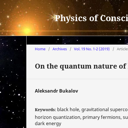
Physics of Consc
Home
/
Archives
/
Vol. 19 No. 1-2 (2019)
/
Article
On the quantum nature of 
Aleksandr Bukalov
black hole, gravitational superco
Keywords:
horizon quantization, primary fermions, sup
dark energy