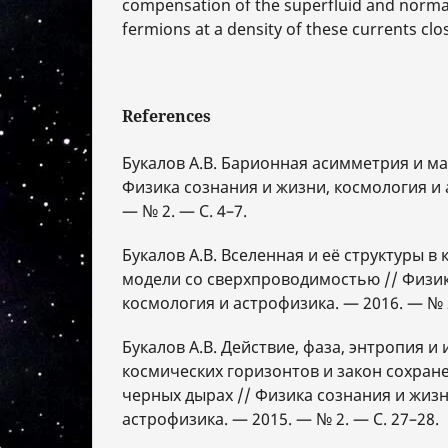
compensation of the superfluid and normal
fermions at a density of these currents clo
References
Букалов А.В. Барионная асимметрия и ма
Физика сознания и жизни, космология и 
— № 2. — С. 4–7.
Букалов А.В. Вселенная и её структуры в
модели со сверхпроводимостью // Физик
космология и астрофизика. — 2016. — № 2
Букалов А.В. Действие, фаза, энтропия 
космических горизонтов и закон сохра
черных дырах // Физика сознания и жизн
астрофизика. — 2015. — № 2. — С. 27–28.