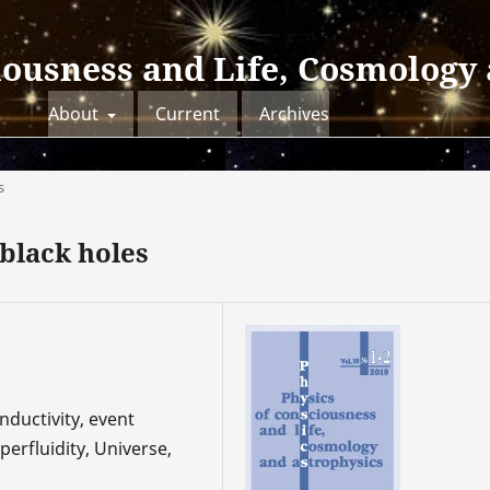
iousness and Life, Cosmology
About
Current
Archives
s
black holes
nductivity, event
erfluidity, Universe,