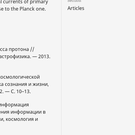
Section
 currents of primary
Articles
se to the Planck one.
сса протона //
астрофизика. — 2013.
 космологической
а сознания и жизни,
. — С. 10–13.
и информация
нения информации в
и, космология и