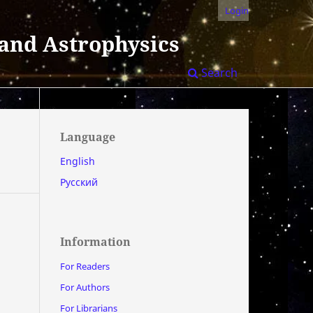
Login
 and Astrophysics
Search
Language
English
Русский
Information
For Readers
For Authors
For Librarians