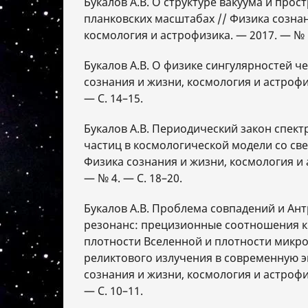
Букалов А.В. О структуре вакуума и прос
планковских масштабах // Физика сознан
космология и астрофизика. — 2017. — № 1
Букалов А.В. О физике сингулярностей ч
сознания и жизни, космология и астрофи
— С. 14–15.
Букалов А.В. Периодический закон спек
частиц в космологической модели со св
Физика сознания и жизни, космология и 
— № 4. — С. 18–20.
Букалов А.В. Проблема совпадений и А
резонанс: прецизионные соотношения 
плотности Вселенной и плотности микр
реликтового излучения в современную э
сознания и жизни, космология и астрофи
— С. 10–11.