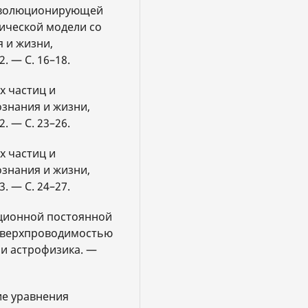
 эволюционирующей
ической модели со
 и жизни,
. — С. 16–18.
х частиц и
ознания и жизни,
. — С. 23–26.
х частиц и
ознания и жизни,
. — С. 24–27.
ационной постоянной
 сверхпроводимостью
 и астрофизика. —
ие уравнения