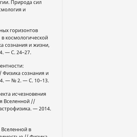
гии. Природа сил
смология и
нных горизонтов
р в космологической
а сознания и жизни,
. — С. 24–27.
лентности:
/ Физика сознания и
. — № 2. — С. 10–13.
фекта исчезновения
я Вселенной //
астрофизика. — 2014.
 Вселенной в
димостью // Физика